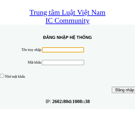
Trung tâm Luật Việt Nam
IC Community
ĐĂNG NHẬP HỆ THỐNG
Tên truy nhập
Mật khẩu
Nhớ mật khẩu
IP:
2602:80d:1008::38